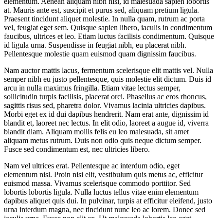
elementum. Aenean aliquam nibh nisi, id malesuada sapien lobortis
at. Mauris ante est, suscipit et purus sed, aliquam pretium ligula.
Praesent tincidunt aliquet molestie. In nulla quam, rutrum ac porta
vel, feugiat eget sem. Quisque sapien libero, iaculis in condimentum
faucibus, ultrices et leo. Etiam luctus facilisis condimentum. Quisque
id ligula urna. Suspendisse in feugiat nibh, eu placerat nibh.
Pellentesque molestie quam euismod quam dignissim faucibus.
Nam auctor mattis lacus, fermentum scelerisque elit mattis vel. Nulla
semper nibh eu justo pellentesque, quis molestie elit dictum. Duis id
arcu in nulla maximus fringilla. Etiam vitae lectus semper,
sollicitudin turpis facilisis, placerat orci. Phasellus ac eros rhoncus,
sagittis risus sed, pharetra dolor. Vivamus lacinia ultricies dapibus.
Morbi eget ex id dui dapibus hendrerit. Nam erat ante, dignissim id
blandit et, laoreet nec lectus. In elit odio, laoreet a augue id, viverra
blandit diam. Aliquam mollis felis eu leo malesuada, sit amet
aliquam metus rutrum. Duis non odio quis neque dictum semper.
Fusce sed condimentum est, nec ultricies libero.
Nam vel ultrices erat. Pellentesque ac interdum odio, eget
elementum nisl. Proin nisi elit, vestibulum quis metus ac, efficitur
euismod massa. Vivamus scelerisque commodo porttitor. Sed
lobortis lobortis ligula. Nulla luctus tellus vitae enim elementum
dapibus aliquet quis dui. In pulvinar, turpis at efficitur eleifend, justo
urna interdum magna, nec tincidunt nunc leo ac lorem. Donec sed