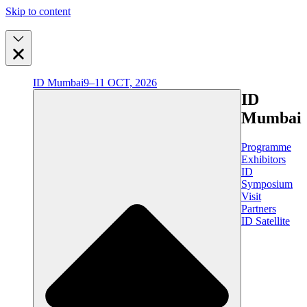
Skip to content
ID Mumbai
9–11 OCT, 2026
ID
Mumbai
Programme
Exhibitors
ID
Symposium
Visit
Partners
ID Satellite