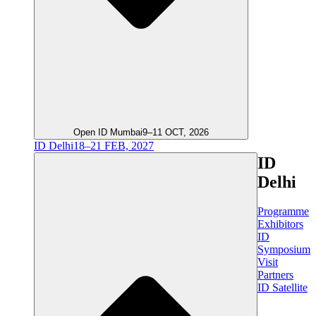
Open ID Mumbai
9–11 OCT, 2026
ID Delhi
18–21 FEB, 2027
ID
Delhi
Programme
Exhibitors
ID
Symposium
Visit
Partners
ID Satellite