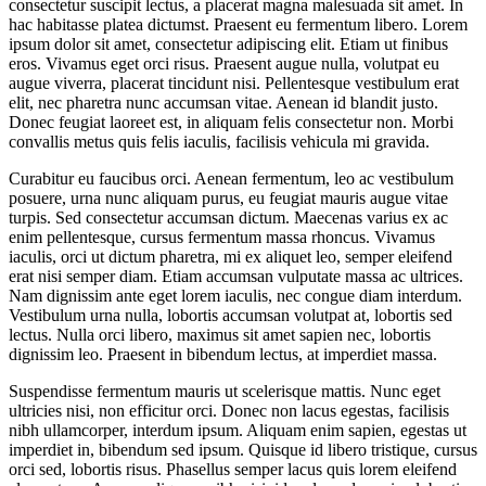
consectetur suscipit lectus, a placerat magna malesuada sit amet. In
hac habitasse platea dictumst. Praesent eu fermentum libero. Lorem
ipsum dolor sit amet, consectetur adipiscing elit. Etiam ut finibus
eros. Vivamus eget orci risus. Praesent augue nulla, volutpat eu
augue viverra, placerat tincidunt nisi. Pellentesque vestibulum erat
elit, nec pharetra nunc accumsan vitae. Aenean id blandit justo.
Donec feugiat laoreet est, in aliquam felis consectetur non. Morbi
convallis metus quis felis iaculis, facilisis vehicula mi gravida.
Curabitur eu faucibus orci. Aenean fermentum, leo ac vestibulum
posuere, urna nunc aliquam purus, eu feugiat mauris augue vitae
turpis. Sed consectetur accumsan dictum. Maecenas varius ex ac
enim pellentesque, cursus fermentum massa rhoncus. Vivamus
iaculis, orci ut dictum pharetra, mi ex aliquet leo, semper eleifend
erat nisi semper diam. Etiam accumsan vulputate massa ac ultrices.
Nam dignissim ante eget lorem iaculis, nec congue diam interdum.
Vestibulum urna nulla, lobortis accumsan volutpat at, lobortis sed
lectus. Nulla orci libero, maximus sit amet sapien nec, lobortis
dignissim leo. Praesent in bibendum lectus, at imperdiet massa.
Suspendisse fermentum mauris ut scelerisque mattis. Nunc eget
ultricies nisi, non efficitur orci. Donec non lacus egestas, facilisis
nibh ullamcorper, interdum ipsum. Aliquam enim sapien, egestas ut
imperdiet in, bibendum sed ipsum. Quisque id libero tristique, cursus
orci sed, lobortis risus. Phasellus semper lacus quis lorem eleifend